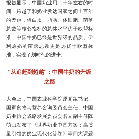
报告显示，中国奶业用二十年左右的时
间，跨越了和奶业发达国家之间上百年
的差距，蛋白质、脂肪、体细胞、菌落
总数等核心指标的总体水平优于欧盟标
准，中国牛奶已经是世界级的品质。伊
利原奶的菌落总数更是远优于欧盟标
准，实现了划时代的进步。
“从追赶到超越”：中国牛奶的升级
之路
大会上，中国农业科学院原党组书记、
国家食物与营养咨询委员会主任、中国
奶业协会战略发展委员会名誉副主任陈
萌山发布了《世界奶业中国方案：高质
量引领的奶业现代化答卷》等四大课题