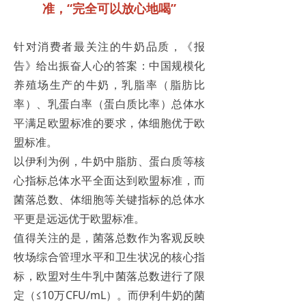
准，“完全可以放心地喝”
针对消费者最关注的牛奶品质，《报
告》给出振奋人心的答案：中国规模化
养殖场生产的牛奶，乳脂率（脂肪比
率）、乳蛋白率（蛋白质比率）总体水
平满足欧盟标准的要求，体细胞优于欧
盟标准。
以伊利为例，牛奶中脂肪、蛋白质等核
心指标总体水平全面达到欧盟标准，而
菌落总数、体细胞等关键指标的总体水
平更是远远优于欧盟标准。
值得关注的是，菌落总数作为客观反映
牧场综合管理水平和卫生状况的核心指
标，欧盟对生牛乳中菌落总数进行了限
定（≤10万CFU/mL）。而伊利牛奶的菌