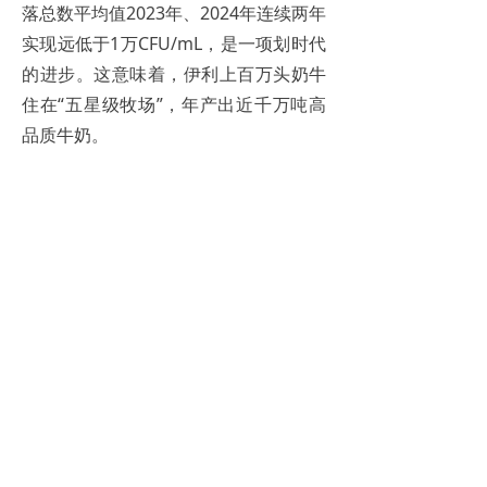
落总数平均值2023年、2024年连续两年
实现远低于1万CFU/mL，是一项划时代
的进步。这意味着，伊利上百万头奶牛
住在“五星级牧场”，年产出近千万吨高
品质牛奶。
中国农业大学教授、国家奶牛产业技术
体系首席科学家李胜利在接受采访时表
示，“中国奶的质量安全是有保障的，完
全可以放心地喝。”
人均饮奶量大幅提升，中国人已经
把“奶瓶子”牢牢握在自己手里
尽管一直以来中国人均饮奶量相比欧
美、韩日还是差距很大，但其实纵向来
看，国人从新中国成立以来，喝奶意识