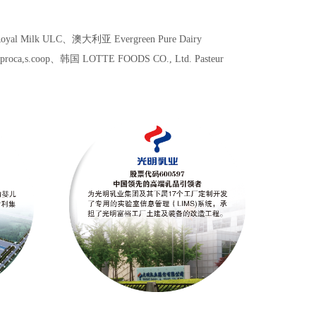
C、澳大利亚 Evergreen Pure Dairy
niproca,s.coop、韩国 LOTTE FOODS CO., Ltd. Pasteur